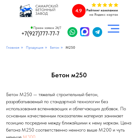
САМАРСКИЙ
БЕТОННЫЙ
4.9
Рейтинг компании
ЗАВОД
на Яндекс картах
Прием заявок 24/7
+7(927)777-77-7
Главная
»
Продукция
»
Бетон
»
М250
Бетон м250
Бетон М250 — тяжелый строительный бетон,
разрабатываемый по стандартной технологии без
использования вспенивающих и облегчающих добавок. По
основным качественным показателям материал занимает
позицию посредине между ближайшими к нему маркам. Цена
бетона М250 соответственно немного выше М200 и чуть
меньше
М300
.