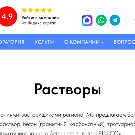
4.9
Рейтинг компании
на Яндекс картах
ОРАТОРИЯ
УСЛУГИ
О КОМПАНИИ
ВОПРО
Растворы
мпаниями-застройщиками региона. Мы предлагаем бо
аствор, бетон (гранитный, карбонатный), тротуарная
томатизированного бетонного завода «RITECO».