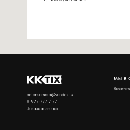
МЫ В 
Вконтакт
betonsamara@yandex.ru
8-927-777-7-77
Заказать звонок