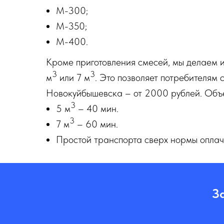
М-300;
М-350;
М-400.
Кроме приготовления смесей, мы делаем 
3
3
м
или 7 м
. Это позволяет потребителям
Новокуйбышевска – от 2000 рублей. Объе
3
5 м
– 40 мин.
3
7 м
– 60 мин.
Простой транспорта сверх нормы оплачи
З