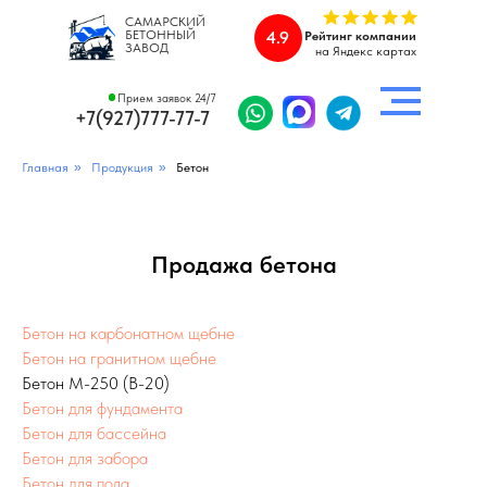
САМАРСКИЙ
БЕТОННЫЙ
4.9
Рейтинг компании
ЗАВОД
на Яндекс картах
Прием заявок 24/7
+7(927)777-77-7
Главная
»
Продукция
»
Бетон
Продажа бетона
Бетон на карбонатном щебне
Бетон на гранитном щебне
Бетон М-250 (В-20)
Бетон для фундамента
Бетон для бассейна
Бетон для забора
Бетон для пола