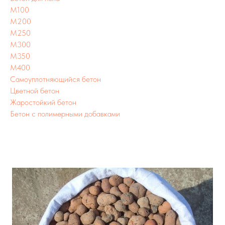
М100
М200
М250
М300
М350
М400
Самоуплотняющийся бетон
Цветной бетон
Жаростойкий бетон
Бетон с полимерными добавками