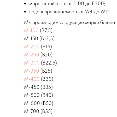
морозостойкость от F100 до F300;
водонепроницаемость от W4 до W12
Мы производим следующие марки бетона 
М-100
(B7,5)
М-150 (B12,5)
М-200
(B15)
М-250
(B20)
М-300
(B22,5)
М-350
(B25)
М-400
(B30)
М-450 (B35)
М-500 (B40)
М-600 (B50)
М-700 (B55)